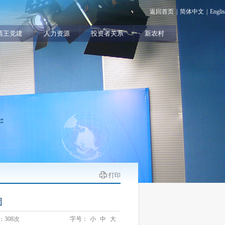
返回首页
|
简体中文
|
Engli
西王党建
人力资源
投资者关系
新农村
打印
团
：
308次
字号：
小
中
大