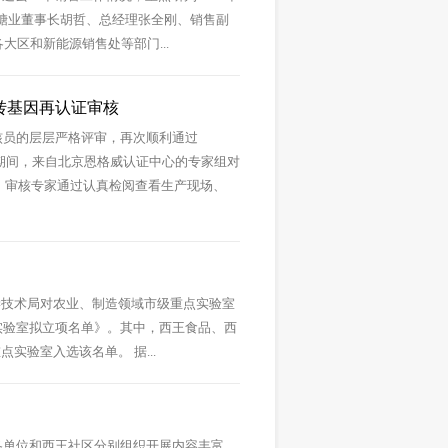
糖业董事长胡哲、总经理张全刚、销售副
大区和新能源销售处等部门...
非转基因再认证审核
审核员的层层严格评审，再次顺利通过
核期间，来自北京恩格威认证中心的专家组对
作。审核专家通过认真检阅查看生产现场、
学技术局对农业、制造领域市级重点实验室
实验室拟立项名单》。其中，西王食品、西
验室入选该名单。 据...
各单位和西王社区分别组织开展内容丰富、