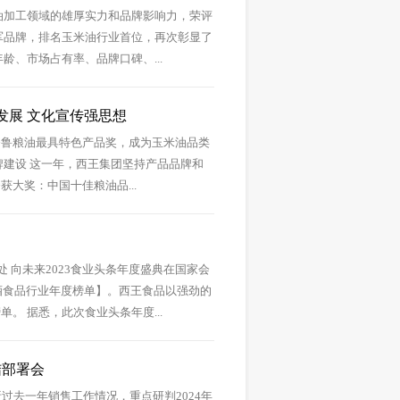
粮油加工领域的雄厚实力和品牌影响力，荣评
领军品牌，排名玉米油行业首位，再次彰显了
龄、市场占有率、品牌口碑、...
促发展 文化宣传强思想
齐鲁粮油最具特色产品奖，成为玉米油品类
牌建设 这一年，西王集团坚持产品品牌和
大奖：中国十佳粮油品...
 向未来2023食业头条年度盛典在国家会
酒食品行业年度榜单】。西王食品以强劲的
。 据悉，此次食业头条年度...
结部署会
过去一年销售工作情况，重点研判2024年