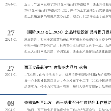
2024-01
近日，导油网发布了2023食用油品牌30强榜单，西王凭借
2023食用油品牌30强列第七位；并作为玉米油细分品类的
西王食用油的高端健康放心品质。 据悉，此次评选基于品牌年
27
《回眸2023 奋进2024》之品牌建设篇 品牌提升
2024-01
就在最近，西王玉米胚芽油被山东省粮食和物资储备局授予
中唯一获此荣誉的产品，标志着企业品牌建设再下一城。 品
西王大品牌同抓共建，协调发展。西王玉米胚芽油品牌建设屡获
27
西王食品获评“年度影响力品牌”殊荣
2024-01
1月23日，由食业头条主办、凯度消费者指数特别协办的拐弯处
展中心上海洲际酒店举办，会上发布了十二项【2023中国糖
品牌实力、传播力和市场占有率，顺利入选年度影响力品牌榜单
09
奋楫扬帆再出发，西王糖业召开年度销售工作总
2024-01
1月6日，西王糖业召开年度销售工作总结部署会议，总结分析