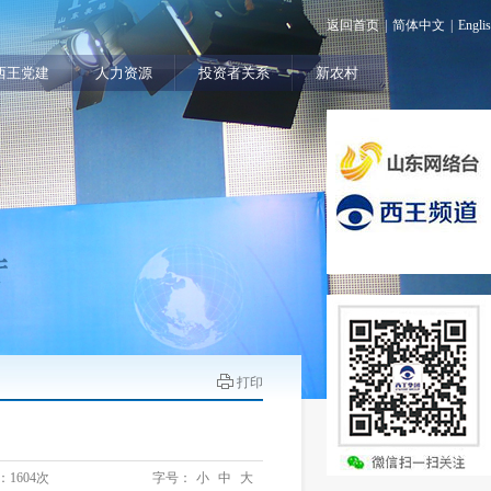
返回首页
|
简体中文
|
Engli
西王党建
人力资源
投资者关系
新农村
打印
：
1604次
字号：
小
中
大