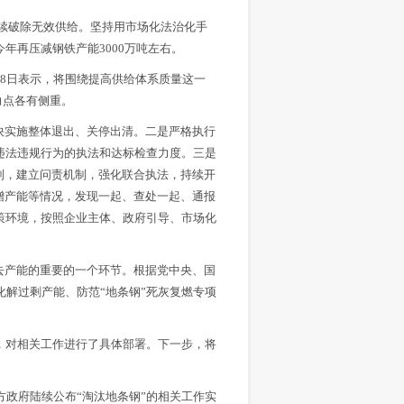
续破除无效供给。坚持用市场化法治化手
年再压减钢铁产能3000万吨左右。
8日表示，将围绕提高供给体系质量这一
力点各有侧重。
快实施整体退出、关停出清。二是严格执行
违法违规行为的执法和达标检查力度。三是
制，建立问责机制，强化联合执法，持续开
增产能等情况，发现一起、查处一起、通报
策环境，按照企业主体、政府引导、市场化
去产能的重要的一个环节。根据党中央、国
化解过剩产能、防范“地条钢”死灰复燃专项
，对相关工作进行了具体部署。下一步，将
方政府陆续公布“淘汰地条钢”的相关工作实