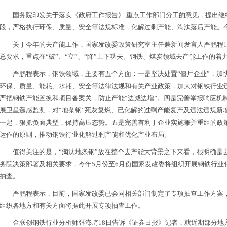
国务院印发关于落实《政府工作报告》 重点工作部门分工的意见，提出继
段，严格执行环保、质量、安全等法规标准，化解过剩产能、淘汰落后产能。今
关于今年的去产能工作，国家发改委政策研究室主任兼新闻发言人严鹏程1
总要求，重点在“破”、“立”、“降”上下功夫。钢铁、煤炭领域去产能工作的着
严鹏程表示，钢铁领域，主要有五个方面：一是坚决处置“僵尸企业”，加
环保、质量、能耗、水耗、安全等法律法规和有关产业政策，加大对钢铁行业
严把钢铁产能置换和项目备案关，防止产能“边减边增”。四是完善举报响应机
展卫星遥感监测，对“地条钢”死灰复燃、已化解的过剩产能复产及违法违规新
一起，狠抓负面典型，保持高压态势。五是完善有利于企业实施兼并重组的政
运作的原则，推动钢铁行业化解过剩产能和优化产业布局。
值得关注的是，“淘汰地条钢”放在整个去产能大背景之下来看，很明确是
务院决策部署及相关要求，今年5月份至6月份国家发改委将组织开展钢铁行业
抽查。
严鹏程表示，目前，国家发改委已会同相关部门制定了专项抽查工作方案
组织各地方和有关方面将据此开展专项抽查工作。
金联创钢铁行业分析师弭澎琦18日告诉《证券日报》记者，就近期部分地