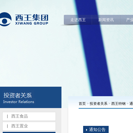
走进西王
新闻资讯
产
首页
>
投资者关系
>
西王特钢
>
通
西王食品
西王置业
通知公告